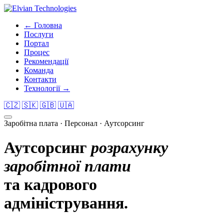
← Головна
Послуги
Портал
Процес
Рекомендації
Команда
Контакти
Технології →
🇨🇿
🇸🇰
🇬🇧
🇺🇦
Заробітна плата · Персонал · Аутсорсинг
Аутсорсинг
розрахунку
заробітної плати
та кадрового
адміністрування.